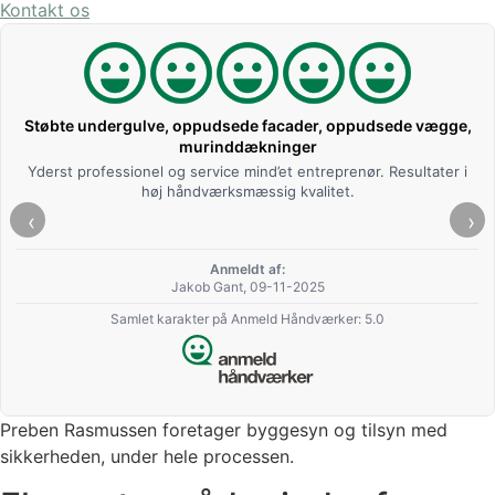
Kontakt os
,
Selvnivelering af gulv
Jeg ringede og spurgte Anders og om han havde tid til at komm
og lave mit køkken gulv. Han svarede med det samme at vi skull
i
bare finde dato. Han overholdte tid og dato og lavet et rigtigt
pænt stykke arbejde. Derfor vil jeg klart anbefale at bruge Ande
‹
›
Anmeldt af:
Mikkas Roikjær, 09-11-2025
Samlet karakter på Anmeld Håndværker: 5.0
Preben Rasmussen foretager byggesyn og tilsyn med
sikkerheden, under hele processen.