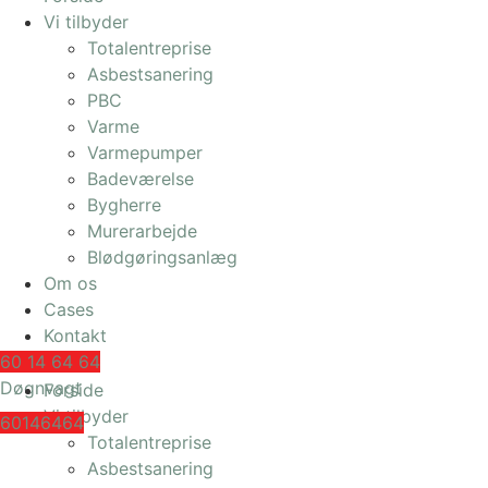
Vi tilbyder
Totalentreprise
Asbestsanering
PBC
Varme
Varmepumper
Badeværelse
Bygherre
Murerarbejde
Blødgøringsanlæg
Om os
Cases
Kontakt
60 14 64 64
Døgnvagt
Forside
Vi tilbyder
60146464
Totalentreprise
Asbestsanering