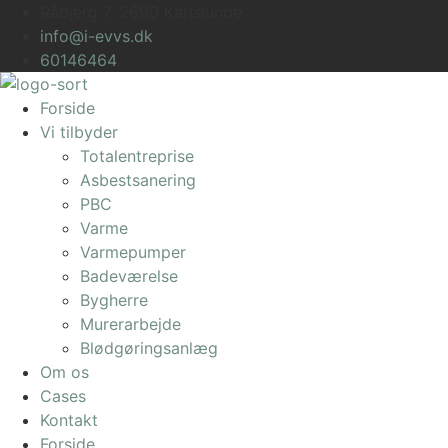
Videre
Råbjerg 7, 2690 Karlslunde
til
info@i-evvs.dk
indhold
60146464
Forside
Vi tilbyder
Totalentreprise
Asbestsanering
PBC
Varme
Varmepumper
Badeværelse
Bygherre
Murerarbejde
Blødgøringsanlæg
Om os
Cases
Kontakt
Forside